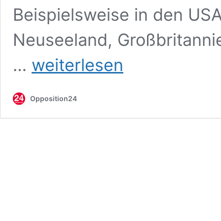
Beispielsweise in den USA
Neuseeland, Großbritanni
In
…
weiterlesen
diesen
Ländern
ist
Opposition24
Hausunterricht
erlaubt