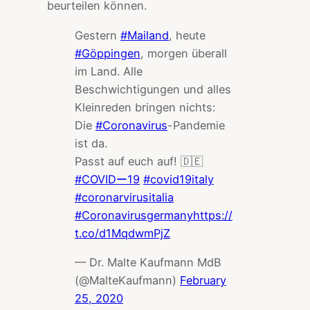
beurteilen können.
Gestern
#Mailand
, heute
#Göppingen
, morgen überall
im Land. Alle
Beschwichtigungen und alles
Kleinreden bringen nichts:
Die
#Coronavirus
-Pandemie
ist da.
Passt auf euch auf! 🇩🇪
#COVIDー19
#covid19italy
#coronarvirusitalia
#Coronavirusgermany
https://
t.co/d1MqdwmPjZ
— Dr. Malte Kaufmann MdB
(@MalteKaufmann)
February
25, 2020